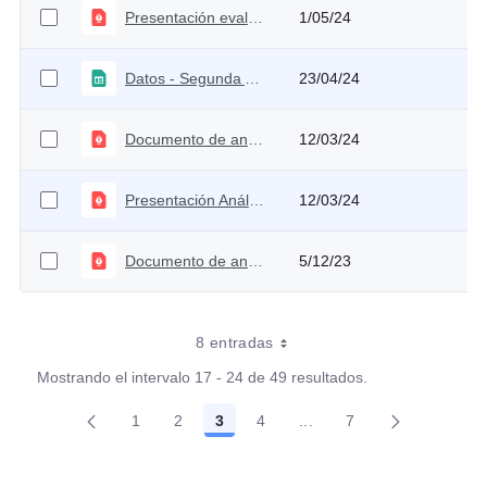
Presentación evaluación propuesta de fómula para combustibles
1/05/24
Datos - Segunda Actualización - Análisis Técnico sobre la Reforma Pensional
23/04/24
Documento de análisis del Plan Financiero 2024
12/03/24
Presentación Análisis Técnico sobre la Reforma Pensional
12/03/24
Documento de análisis técnico sobre el PGN 2024 aprobado
5/12/23
8 entradas
Mostrando el intervalo 17 - 24 de 49 resultados.
1
2
3
4
...
7
Página
Página
Página
Página
Páginas intermedias Use
Página