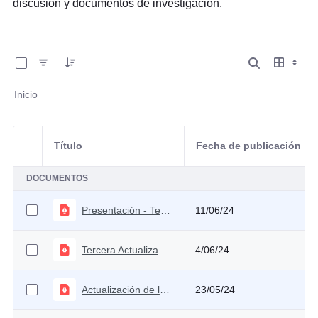
discusión y documentos de investigación.
0 de 49 Artículos seleccionados/as
Inicio
Título
Fecha de publicación
Selección del elemento
DOCUMENTOS
Presentación - Tercera actualización Análisis Técnico sobre la Reforma Pensional
11/06/24
Tercera Actualización - Análisis Técnico sobre la Reforma Pensional
4/06/24
Actualización de la Estimación de las Elasticidades de Recaudo Tributario a PIB y del PIB Tendencial
23/05/24