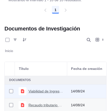
Mostrando el intervalo 1 - 10 de 10 resultados.
1
Página
Documentos de Investigación
0 de 2 Artículos seleccionados/as
Inicio
Título
Fecha de creación
Selección del elemento
DOCUMENTOS
Viabilidad de Ingreso Solidario
14/08/24
Recaudo tributario potencial por fortalecimiento de la administración tributaria
14/08/24