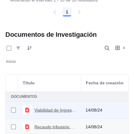
Mostrando el intervalo 1 - 10 de 10 resultados.
1
Página
Documentos de Investigación
0 de 2 Artículos seleccionados/as
Inicio
Título
Fecha de creación
Selección del elemento
DOCUMENTOS
Viabilidad de Ingreso Solidario
14/08/24
Recaudo tributario potencial por fortalecimiento de la administración tributaria
14/08/24