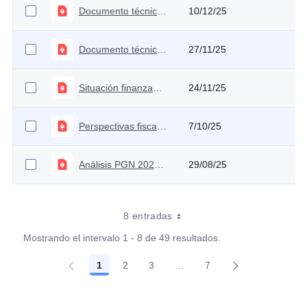
Documento técnico de la reforma a la salud
10/12/25
Documento técnico de perspectivas fiscales de 2025 y 2026
27/11/25
Situación finanzas públicas en Colombia UN-FCE
24/11/25
Perspectivas fiscales - Grupo de Políticas Públicas
7/10/25
Análisis PGN 2026 - CARF
29/08/25
8 entradas
Mostrando el intervalo 1 - 8 de 49 resultados.
1
2
3
...
7
Página
Página
Página
Páginas intermedias Use T
Página