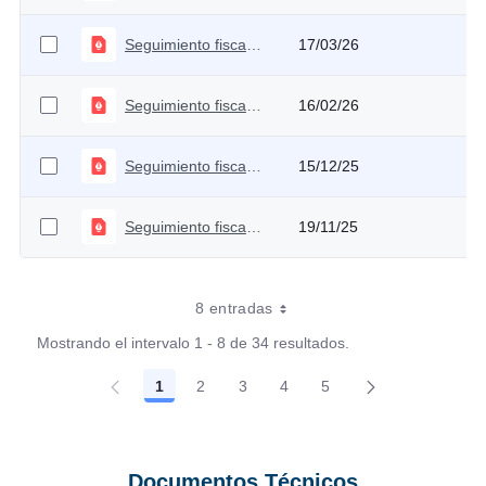
Seguimiento fiscal Marzo 2026
17/03/26
Seguimiento fiscal Febrero 2026
16/02/26
Seguimiento fiscal Diciembre 2025
15/12/25
Seguimiento fiscal Noviembre 2025
19/11/25
8 entradas
Mostrando el intervalo 1 - 8 de 34 resultados.
1
2
3
4
5
Página
Página
Página
Página
Página
Documentos Técnicos