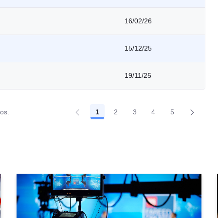
16/02/26
15/12/25
19/11/25
dos.
1
2
3
4
5
Página
Página
Página
Página
Página