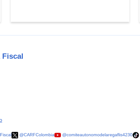
 Fiscal
o
Fiscal
@CARFColombia
@comiteautonomodelaregaflis4230